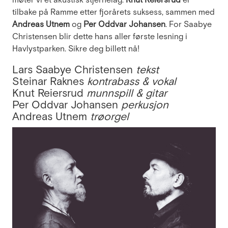
møter vi et akustisk stjernelag:
Knut Reiersrud
er
tilbake på Ramme etter fjorårets suksess, sammen med
Andreas Utnem
og
Per Oddvar Johansen
. For Saabye
Christensen blir dette hans aller første lesning i
Havlystparken. Sikre deg billett nå!
Lars Saabye Christensen
tekst
Steinar Raknes
kontrabass & vokal
Knut Reiersrud
munnspill & gitar
Per Oddvar Johansen
perkusjon
Andreas Utnem
trøorgel