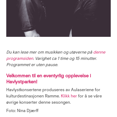
Du kan lese mer om musikken og utøverne på
denne
programsiden
. Varighet ca 1 time og 15 minutter.
Programmet er uten pause.
Velkommen til en eventyrlig opplevelse i
Havlystparken!
Havlystkonsertene produseres av Aulaseriene for
kulturdestinasjonen Ramme.
Klikk her
for å se våre
øvrige konserter denne sesongen.
Foto: Nina Djærff