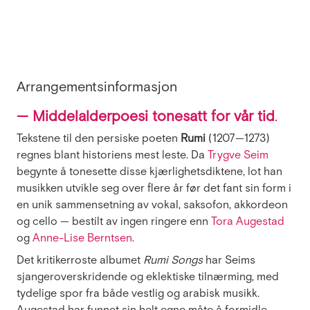
Arrangementsinformasjon
— Middelalderpoesi tonesatt for vår tid
.
Tekstene til den persiske poeten
Rumi
(1207—1273)
regnes blant historiens mest leste. Da
Trygve Seim
begynte å tonesette disse kjærlighetsdiktene, lot han
musikken utvikle seg over flere år før det fant sin form i
en unik sammensetning av vokal, saksofon, akkordeon
og cello — bestilt av ingen ringere enn
Tora Augestad
og
Anne-Lise Berntsen
.
Det kritikerroste albumet
Rumi Songs
har Seims
sjangeroverskridende og eklektiske tilnærming, med
tydelige spor fra både vestlig og arabisk musikk.