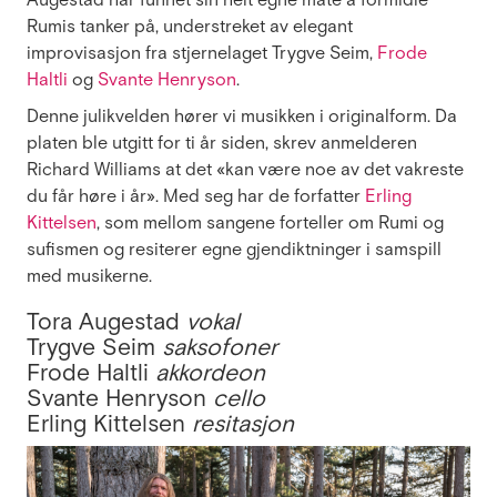
Augestad har funnet sin helt egne måte å formidle
Rumis tanker på, understreket av elegant
improvisasjon fra stjernelaget Trygve Seim,
Frode
Haltli
og
Svante Henryson
.
Denne julikvelden hører vi musikken i originalform. Da
platen ble utgitt for ti år siden, skrev anmelderen
Richard Williams at det «kan være noe av det vakreste
du får høre i år». Med seg har de forfatter
Erling
Kittelsen
, som mellom sangene forteller om Rumi og
sufismen og resiterer egne gjendiktninger i samspill
med musikerne.
Tora Augestad
vokal
Trygve Seim
saksofoner
Frode Haltli
akkordeon
Svante Henryson
cello
Erling Kittelsen
resitasjon