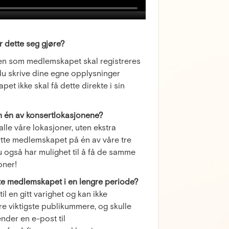
r dette seg gjøre?
onen som medlemskapet skal registreres
 du skrive dine egne opplysninger
t ikke skal få dette direkte i sin
n én av konsertlokasjonene?
le våre lokasjoner, uten ekstra
nytte medlemskapet på én av våre tre
 også har mulighet til å få de samme
oner!
ytte medlemskapet i en lengre periode?
l en gitt varighet og kan ikke
re viktigste publikummere, og skulle
nder en e-post til