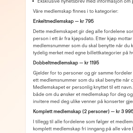
Eksklusive nyhetsbrev med informasjon om p
Våre medlemskap finnes i to kategorier:
Enkeltmedlemskap — kr 795
Dette medlemskapet gir deg alle fordelene som
person i ett år fra kjøpsdato. Etter kjøp motta
medlemsnummer som du skal benytte når du kj
tydelig merket med egne billettkategorier på hv
Dobbeltmedlemskap — kr 1195
Gjelder for to personer og gir samme fordele
ett medlemsnummer som du skal benytte når du k
Medlemskapet er personlig knyttet til ett navn
både om du ønsker et medlemskap for deg og d
invitere med deg ulike venner på konserter gj
Komplett medlemskap (2 personer) — kr 3 99
I tillegg til alle fordelene som følger et medle
komplett medlemskap fri inngang på alle våre 