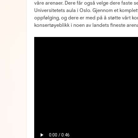
våre arenaer. Dere får også velge dere faste se
Universitetets aula i Oslo. Gjennom et komple
oppfølging, og dere er med på å støtte vårt ko
konsertøyeblikk i noen av landets fineste aren