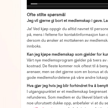
Ofte stilte spørsmål
Jeg vil gjerne gi bort et medlemskap i gave. La
Ja! Ved kjøp oppgir du alltid navnet til pers
på, mens i feltene for kontaktinformasjon kan
dersom du ønsker at mottakeren av medlemskape
innboks.
Kan jeg kjøpe medlemskap som gjelder for ku
Vårt nye medlemsprogram gjelder på tvers av al
kostnad. De fleste kommer nok oftest til å be
arenaer, men se det gjerne som en bonus at du
gode medlemsfordelene på våre andre lokasj
Hva gjør jeg hvis jeg blir forhindret fra å ben
I utgangspunktet er et medlemskap begrenset ti
refunderes. Som medlem er du likevel blant vå
noe uforutsett dukke opp, anbefaler vi at du se