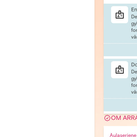
En
De
gy
fo
vå
Do
De
gy
fo
vå
OM ARR
Aulaseriene