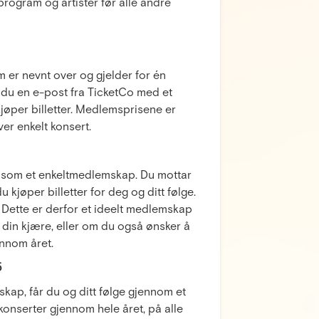
rogram og artister før alle andre
 er nevnt over og gjelder for én
r du en e-post fra TicketCo med et
øper billetter. Medlemsprisene er
er enkelt konsert.
r som et enkeltmedlemskap. Du mottar
jøper billetter for deg og ditt følge.
. Dette er derfor et ideelt medlemskap
in kjære, eller om du også ønsker å
ennom året.
5
mskap, får du og ditt følge gjennom et
konserter gjennom hele året, på alle