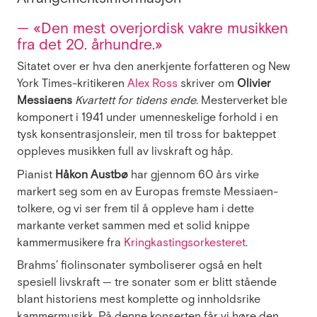
— «Den mest overjordisk vakre musikken
fra det 20. århundre.»
Sitatet over er hva den anerkjente forfatteren og New
York Times-kritikeren
Alex Ross
skriver om
Olivier
Messiaens
Kvartett for tidens ende.
Mesterverket ble
komponert i 1941 under umenneskelige forhold i en
tysk konsentrasjonsleir, men til tross for bakteppet
oppleves musikken full av livskraft og håp.
Pianist
Håkon Austbø
har gjennom 60 års virke
markert seg som en av Europas fremste Messiaen-
tolkere, og vi ser frem til å oppleve ham i dette
markante verket sammen med et solid knippe
kammermusikere fra
Kringkastingsorkesteret
.
Brahms’ fiolinsonater symboliserer også en helt
spesiell livskraft — tre sonater som er blitt stående
blant historiens mest komplette og innholdsrike
kammermusikk. På denne konserten får vi høre den