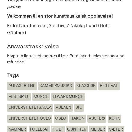
pause.
Velkommen til en stor kunstmusikalsk opplevelse!
Foto: Ivan Tostrup (Austbø) / Nikolaj Lund (Holt
Günther)
Ansvarsfraskrivelse
Kjøpte billetter refunderes ikke / Purchased tickets cannot be
refunded
Tags
AULASERIENE
KAMMERMUSIKK
KLASSISK
FESTIVAL
FESTSPILL
MUNCH
EDVARDMUNCH
UNIVERSITETETSAULA
AULAEN
UIO
UNIVERSITETETIOSLO
OSLO
HÅKON
AUSTBØ
KORK
KAMMER
FOLLESØ
HOLT
GUNTHER
MEIJER
SÆTER