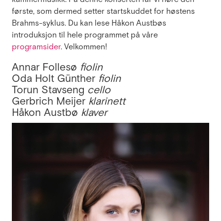
første, som dermed setter startskuddet for høstens
Brahms-syklus. Du kan lese Håkon Austbøs
introduksjon til hele programmet på våre
programsider
. Velkommen!
Annar Follesø
fiolin
Oda Holt Günther
fiolin
Torun Stavseng
cello
Gerbrich Meijer
klarinett
Håkon Austbø
klaver