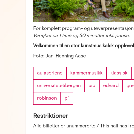
For komplett program- og utøverpresentasjon,
Varighet ca 1 time og 30 minutter inkl. pause.
Velkommen til en stor kunstmusikalsk opplevel
Foto: Jan-Henning Aase
aulaseriene
kammermusikk
klassisk
universitetetibergen
uib
edvard
gri
robinson
p¨
Restriktioner
Alle billetter er unummererte / This hall has f