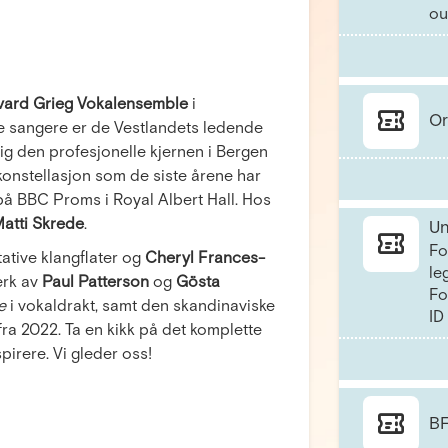
ou
vard Grieg Vokalensemble
i
Or
te sangere er de Vestlandets ledende
ig den profesjonelle kjernen i Bergen
onstellasjon som de siste årene har
å BBC Proms i Royal Albert Hall. Hos
atti Skrede
.
Un
Fo
ative klangflater og
Cheryl Frances-
le
verk av
Paul Patterson
og
Gösta
Fo
e
i vokaldrakt, samt den skandinaviske
ID
fra 2022. Ta en kikk på det komplette
irere. Vi gleder oss!
BF