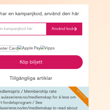
har en kampanjkod, använd den här
Använd kod
Köp biljett
Tillgängliga artiklar
dlemspris / Membership rate
MEDLEM
 aulaseriene.no/medlemskap for å lese om
rt fordelsprogram / See
laseriene.no/en/medlemskap to read about