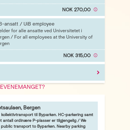
NOK 270,00
B-ansatt / UiB employee
elder for alle ansatte ved Universitetet i
rgen / For all employees at the University of
rgen
NOK 315,00
 EVENEMANGET?
 Fordel
ldig med aktivt BT-abonnement. Kan benyttes
r inntil 4 personer i samme husstand.
etsaulaen, Bergen
NOK 315,00
 kollektivtransport til Byparken. HC-parkering samt
 antall ordinære P-plasser er tilgjengelig / We
ublic transport to Byparken. Nearby parking