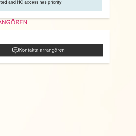
mited and HC access has priority
ANGÖREN
Kontakta arrangören