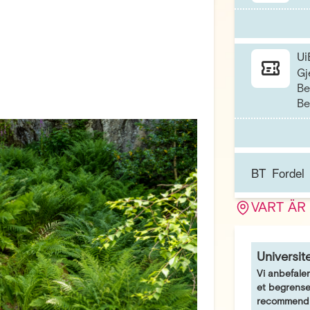
Ui
Gj
Be
Be
BT Fordel
VART ÄR
BT
Gy
fo
Universit
Vi anbefaler
et begrenset
recommend p