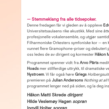
— Stemmeklang fra alle tidsepoker.
Denne fredagen får vi gleden av å oppleve
Ed
Universitetsaulaens rike akustikk. Med sine åt
profesjonelle vokalensemble, og utgjør samtid
Filharmoniske Orkesters symfoniske kor — en k
vunnet flere Gramophone-priser og debutert p
oss ledes de av dirigent og kormester
Håkon M
Programmet spenner vidt: fra
Arvo Pärts
medit
Hoads
mer stillferdige uttrykk, til dramatiske 
Nystroem
. Vi får også høre
Griegs
Holbergsuit
premieren på
Julian Andersons
Nothing at all
programmet lenger ned på siden, og la deg insp
Håkon Matti Skrede
dirigent
Hilde Veslemøy Hagen
sopran
Ingvill Holter
sopran