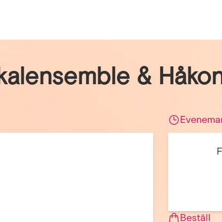
kalensemble & Håkon
Evenema
Beställ