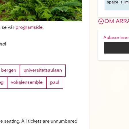
space is li
OM ARR
 se vår
programside
.
Aulaseriene
se!
bergen
universitetsaulaen
eg
vokalensemble
paul
ree seating. All tickets are unnumbered