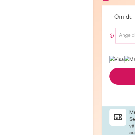
Om du 
Me
Se
vå
au