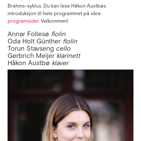
Brahms-syklus. Du kan lese Håkon Austbøs
introduksjon til hele programmet på våre
programsider
. Velkommen!
Annar Follesø
fiolin
Oda Holt Günther
fiolin
Torun Stavseng
cello
Gerbrich Meijer
klarinett
Håkon Austbø
klaver