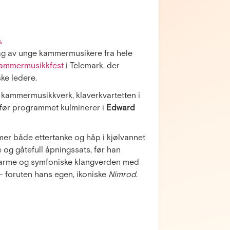
.
ag av unge kammermusikere fra hele
kammermusikkfest
i Telemark, der
ke ledere.
e kammermusikkverk, klaverkvartetten i
 før programmet kulminerer i
Edward
er både ettertanke og håp i kjølvannet
 og gåtefull åpningssats, før han
, varme og symfoniske klangverden med
 foruten hans egen, ikoniske
Nimrod
.