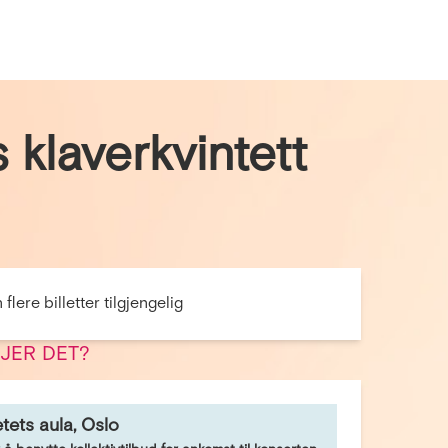
klaverkvintett
flere billetter tilgjengelig
JER DET?
etets aula, Oslo