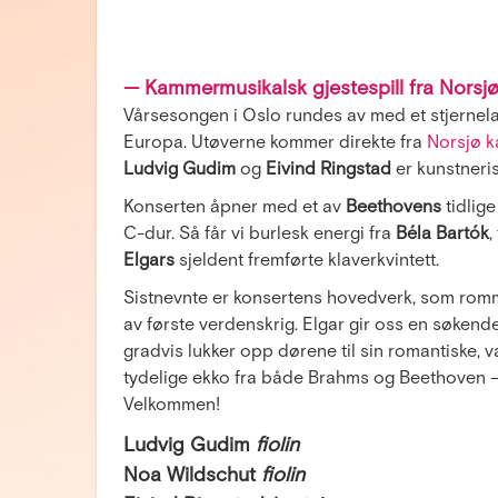
— Kammermusikalsk gjestespill fra Norsjø
Vårsesongen i Oslo rundes av med et stjernel
Europa. Utøverne kommer direkte fra
Norsjø 
Ludvig Gudim
og
Eivind Ringstad
er kunstneris
Konserten åpner med et av
Beethovens
tidlig
C-dur. Så får vi burlesk energi fra
Béla Bartók
,
Elgars
sjeldent fremførte klaverkvintett.
Sistnevnte er konsertens hovedverk, som romm
av første verdenskrig. Elgar gir oss en søkende
gradvis lukker opp dørene til sin romantiske
tydelige ekko fra både Brahms og Beethoven —
Velkommen!
Ludvig Gudim
fiolin
Noa Wildschut
fiolin