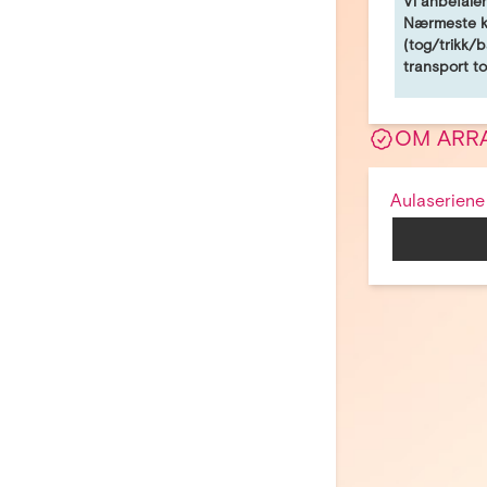
Vi anbefaler
Nærmeste kn
(tog/trikk/
transport to
OM ARR
Aulaseriene