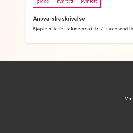
piano
kvartett
kvintett
Ansvarsfraskrivelse
Kjøpte billetter refunderes ikke / Purchased t
Man