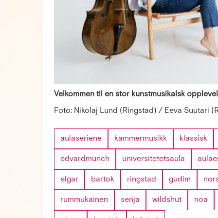
Velkommen til en stor kunstmusikalsk opplevel
Foto: Nikolaj Lund (Ringstad) / Eeva Suutari
aulaseriene
kammermusikk
klassisk
edvardmunch
universitetetsaula
aulae
elgar
bartok
ringstad
gudim
nor
rummukainen
senja
wildshut
noa