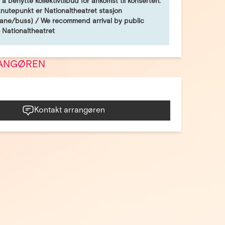
 å benytte kollektivtilbud for ankomst til konserten.
utepunkt er Nationaltheatret stasjon
bane/buss) / We recommend arrival by public
 Nationaltheatret
ANGØREN
Kontakt arrangøren