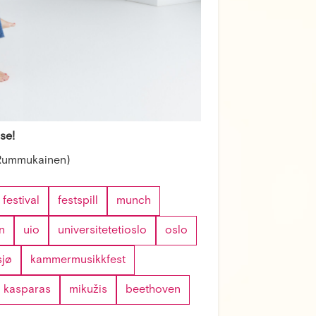
se!
 (Rummukainen)
festival
festspill
munch
n
uio
universitetetioslo
oslo
sjø
kammermusikkfest
kasparas
mikužis
beethoven