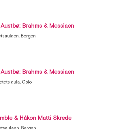
Austbø: Brahms & Messiaen
etsaulaen, Bergen
Austbø: Brahms & Messiaen
tets aula, Oslo
emble & Håkon Matti Skrede
etsaulaen, Bergen