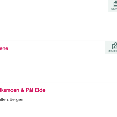
GAVE
ene
MEMBER
riksmoen & Pål Eide
llen, Bergen