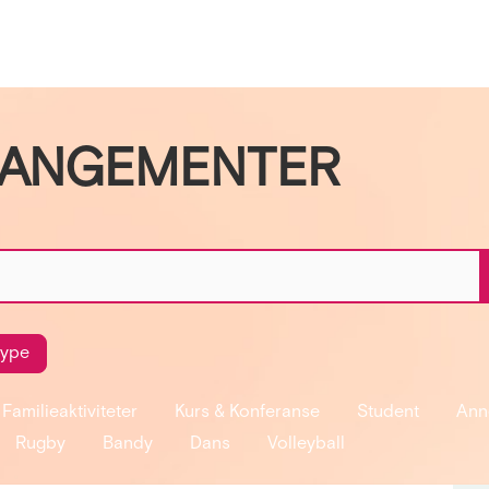
RANGEMENTER
type
Familieaktiviteter
Kurs & Konferanse
Student
Ann
Rugby
Bandy
Dans
Volleyball