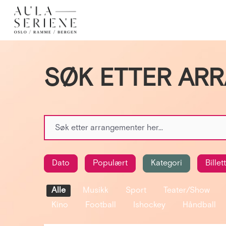
SØK ETTER AR
Dato
Populært
Kategori
Billet
Alle
Musikk
Sport
Teater/show
Kino
Football
Ishockey
Håndball