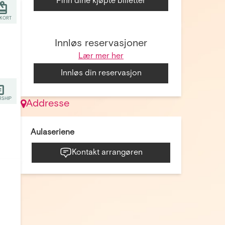
Finn dine kjøpte billetter
KORT
Innløs reservasjoner
Lær mer her
Innløs din reservasjon
SHIP
Addresse
Aulaseriene
Kontakt arrangøren