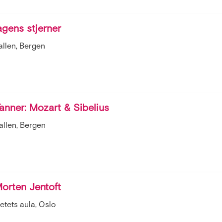
agens stjerner
llen, Bergen
anner: Mozart & Sibelius
llen, Bergen
orten Jentoft
etets aula, Oslo